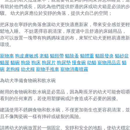
有助於他們成長，因此為他們提供舒適的床或幼犬箱是必須的步
驟。 幼犬的床應位於安靜的角落，提供犬自己的空間；
把床放在寧靜的角落會讓幼犬更快適應新家，帶來安全感並更輕
鬆地入睡。 不妨選擇容易清潔，厚度適中且舒適的床鋪用品，
亦可以放置一塊帶有狗媽媽味道的布，來幫忙幼犬更輕易適應新
環境。
寵物車
狗皮膚敏感
老貓
貓頸帶
貓除蚤
貓體重
貓眼發炎
貓砂盆
貓屋
貓碗
狗袋
狗床
狗尿片
狗尿墊
慢食碗
幼貓
寵物用品店
貓
碗
老狗糧
幼犬糧
寵物手推車
寵物消毒噴霧
為幼犬準備食物碗和飲水碗
耐用的食物碗和飲水碗是必需品，因為剛長牙的幼犬可能會咀嚼
看到的任何東西，若使用塑膠碗或許會造成不必要的困擾。
建議使用不銹鋼食物和飲水碗，不僅更加衛生也更容易清潔，並
且不像陶瓷碗一樣有摔碎或破裂的風險。
請將幼犬的碗放置於一個固定、安靜和安全的地點，使幼犬穩定