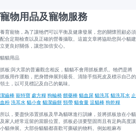
寵物用品及寵物服務
養育寵物，為了讓牠們可以平衡及健康發展，您的關懷照顧必須
配合定期檢查以及正確的營養攝取。這篇文章將協助您與小貓建
立更良好關係，讓您加倍安心。
貓貓用品
抓板:與大眾的普遍觀念相反，貓貓不會用抓板磨爪。牠們是將
抓板用作運動，把身體伸展到最長、清除手指死皮及標示自己的
領土，以可見標記及自己的氣味。
潔齒棒
寵特寶
處方糧
狗輪椅
餵藥棒
貓血尿
貓洗耳
貓洗耳水
止
血粉
洗耳水
貓小食
貓潔齒餅
頸帶
貓食量
逗貓棒
狗乾糧
所以，要盡快添置抓板及早為貓咪進行訓練，並將抓板放在小貓
及家人經常逗留的當眼位置。抓板必須要堅固而且有足夠高度讓
小貓伸展。大部份貓貓都喜歡可撕破的物料。例如粗麻布