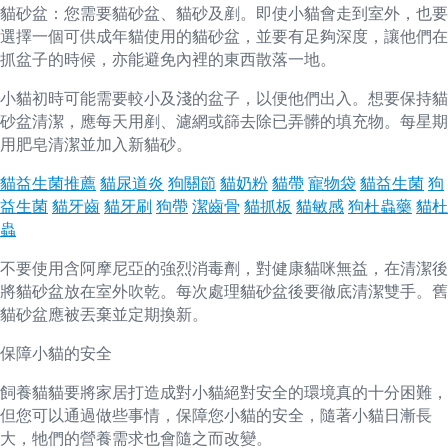
貓砂盆：您需要貓砂盆、貓砂及剷。即使小貓會走到室外，也要
選擇一個可供成年貓使用的貓砂盆，並要有足夠深度，讓他們在
抓盆子的時候，亦能避免內裡的東西散落一地。
小貓初時可能需要較小及淺的盆子，以便他們出入。想要保持貓
砂盆清潔，應每天用剷、濾網或篩去除已弄髒的填充物。每星期
用肥皂清潔並加入新貓砂。
貓益生菌推薦
貓尿道炎
狗關節
貓奶粉
貓帶
寵物袋
貓益生菌
狗
益生菌
貓牙齒
貓牙刷
狗帶
潔齒骨
貓抓板
貓敏感
狗杜蟲藥
貓杜
蟲
不要使用含阿摩尼亞的強烈消毒劑，對健康貓咪無益，在清潔後
將貓砂盆放在室外吹乾。每次處理貓砂盆後要徹底清潔雙手。舊
貓砂盆應被丟棄並定期換新。
保障小貓的安全
飼養貓貓要將家居打造成對小貓絕對安全的環境真的十分困難，
但您可以通過做些事情，保障您小貓的安全，隨著小貓日漸長
大，牠們的營養需求也會隨之而改變。