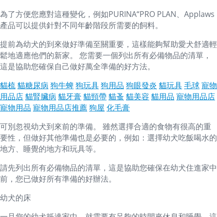
為了方便您應對這種變化，例如PURINA“PRO PLAN、Applaws
產品可以提供針對不同年齡階段所需要的飼料。
提前為幼犬的到來做好準備至關重要，這樣能夠幫助愛犬舒適輕
鬆地適應他們的新家。 您需要一個列出所有必備物品的清單，
這是協助您確保自己做好萬全準備的好方法。
貓梳
貓糖尿病
狗牛蜱
狗玩具
狗用品
狗眼發炎
貓玩具
毛球
寵物
用品店
貓腎臟病
貓牙膏
貓頸帶
貓蚤
貓美容
貓用品
寵物用品店
寵物用品
寵物用品店推薦
狗屋
化毛膏
可別忽視幼犬到來前的準備。 雖然選擇合適的食物有很高的重
要性，但做好其他準備也是必要的，例如：選擇幼犬吃飯喝水的
地方、睡覺的地方和玩具等。
請先列出所有必備物品的清單，這是協助您確保在幼犬住進家中
前，您已做好所有準備的好辦法。
幼犬的床
一旦您的幼犬抵達家中，就需要有足夠的時間來休息和睡覺，這