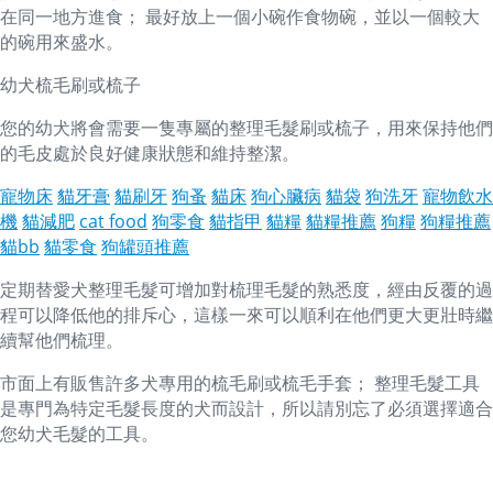
在同一地方進食； 最好放上一個小碗作食物碗，並以一個較大
的碗用來盛水。
幼犬梳毛刷或梳子
您的幼犬將會需要一隻專屬的整理毛髮刷或梳子，用來保持他們
的毛皮處於良好健康狀態和維持整潔。
寵物床
貓牙膏
貓刷牙
狗蚤
貓床
狗心臟病
貓袋
狗洗牙
寵物飲水
機
貓減肥
cat food
狗零食
貓指甲
貓糧
貓糧推薦
狗糧
狗糧推薦
貓bb
貓零食
狗罐頭推薦
定期替愛犬整理毛髮可增加對梳理毛髮的熟悉度，經由反覆的過
程可以降低他的排斥心，這樣一來可以順利在他們更大更壯時繼
續幫他們梳理。
市面上有販售許多犬專用的梳毛刷或梳毛手套； 整理毛髮工具
是專門為特定毛髮長度的犬而設計，所以請別忘了必須選擇適合
您幼犬毛髮的工具。